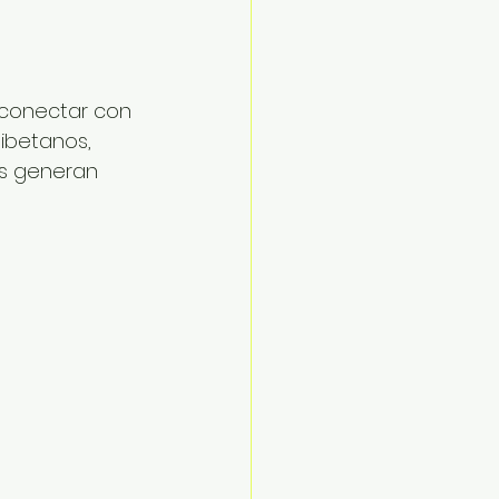
 conectar con 
ibetanos, 
os generan 