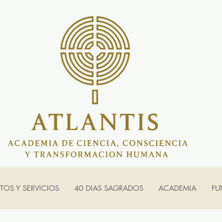
OS Y SERVICIOS
40 DIAS SAGRADOS
ACADEMIA
FU