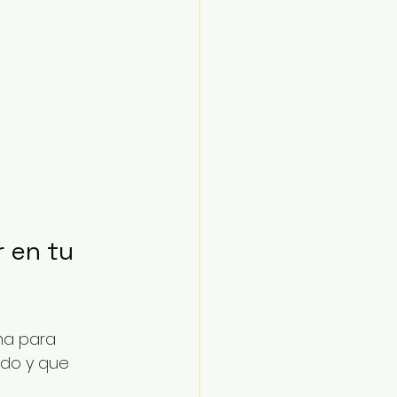
 en tu 
na para 
ado y que 