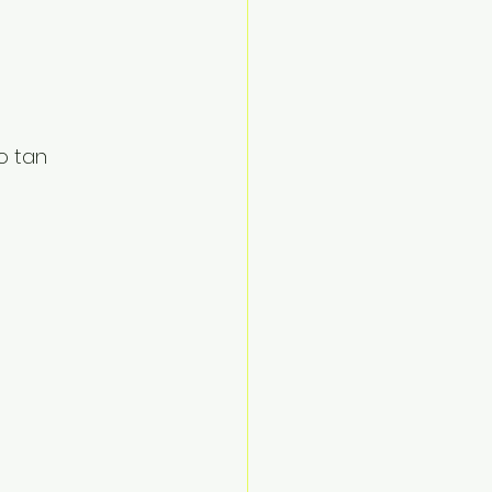
o tan 