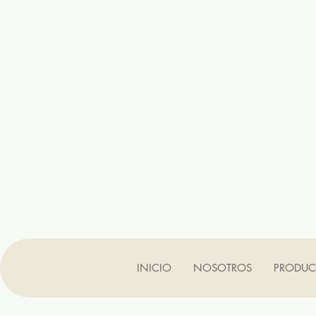
INICIO
NOSOTROS
PRODUCT