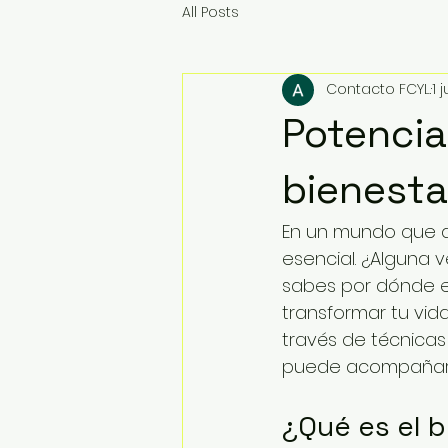
All Posts
Contacto FCYL.
1 
Potencia
bienesta
En un mundo que av
esencial. ¿Alguna 
sabes por dónde em
transformar tu vid
través de técnicas
puede acompañart
¿Qué es el b