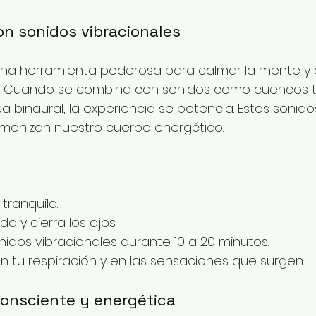
on sonidos vibracionales
una herramienta poderosa para calmar la mente y
ior. Cuando se combina con sonidos como cuencos t
binaural, la experiencia se potencia. Estos sonid
rmonizan nuestro cuerpo energético.
tranquilo.
o y cierra los ojos.
nidos vibracionales durante 10 a 20 minutos.
 tu respiración y en las sensaciones que surgen.
consciente y energética