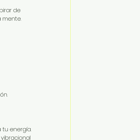
pirar de 
a mente.
ón.
tu energía. 
vibracional 