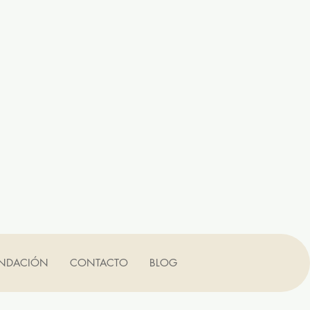
NDACIÓN
CONTACTO
BLOG