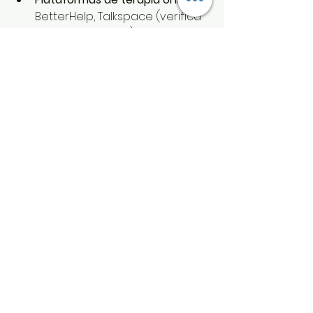
BetterHelp, Talkspace (verifica 
opciones locales).
Comunidades y foros de apoyo:
Espacios donde compartir 
experiencias y recibir apoyo.
Estas herramientas son 
complementos que enriquecen tu 
proceso. Lo importante es que 
elijas las que mejor se adapten a 
tus necesidades y estilo de vida.
Avanzando hacia una 
vida plena y consciente
Sanar emocionalmente es un 
camino que requiere valentía y 