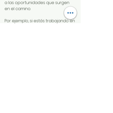
a las oportunidades que surgen 
en el camino.
Por ejemplo, si estás trabajando en 
un proyecto, estar presente te 
permite detectar detalles que 
otros pasan por alto. Puedes 
ajustar tu estrategia a tiempo y 
mejorar tus resultados. La atención 
plena es una herramienta 
poderosa para la innovación y la 
excelencia.